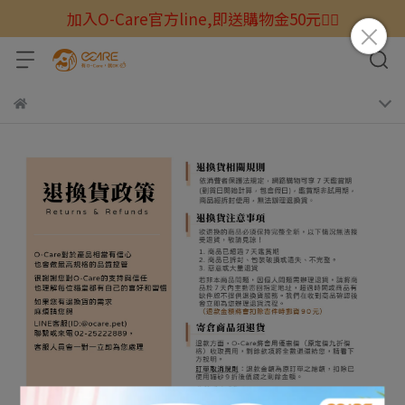
加入O-Care官方line,即送購物金50元☝🏻