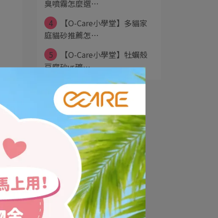
臭噴霧怎麼選⋯
4
【O-Care小學堂】多貓家
庭貓砂推薦怎⋯
5
【O-Care小學堂】牡蠣殼
豆腐砂vs礦⋯