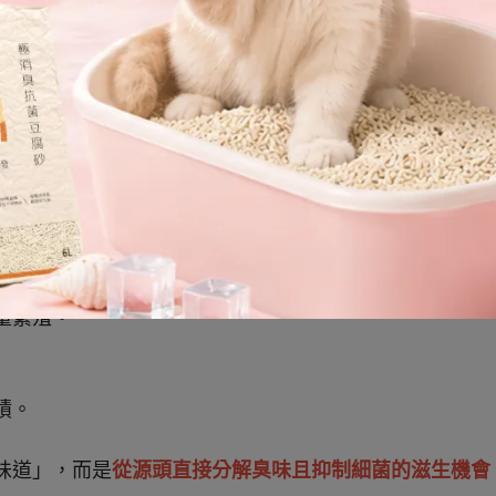
其中最受到關注的就是
天然除臭與抑菌特性
。

溫煅燒處理後，會形成特殊的多孔結構。
降低氣味擴散。
量繁殖。
積。
味道」，而是
從源頭直接分解臭味且抑制細菌的滋生機會