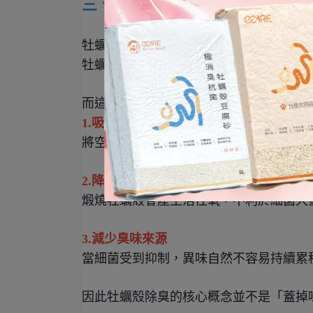
三、牡蠣殼如何吸附異味？
牡蠣殼近年逐漸被應用於寵物用品領域，
牡蠣殼的主要成分為
天然碳酸鈣，經過高
而這些特殊的多孔結構能夠:
1.
吸附異味分子
將空氣中的部分異味成分吸附於孔隙中，
2.
降低細菌滋生環境
煅燒牡蠣殼會產生活性氧，不利於細菌大
3.
減少臭味來源
當細菌受到抑制，異味自然不容易持續累
因此牡蠣殼除臭的核心概念並不是「蓋掉