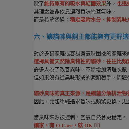
除了
維持原有的吸水與結團效果
外，
也透
其理念並非依靠濃烈香味掩蓋氣味，

而是希望透過：
穩定吸附水分、抑制異味來
六、讓貓咪與飼主都能擁有更舒適
選擇具備天然除臭特性的貓砂，往往比頻
許多人為了改善異味，不斷增加清理次數
但如果沒有從臭味形成的源頭著手，問題
貓砂臭味的真正來源，是細菌分解排泄物
因此，比起單純追求香味或頻繁更換，更
當臭味來源被控制，空氣自然會更穩定。
讓家，有 O-Care，就 OK 
👌🏻