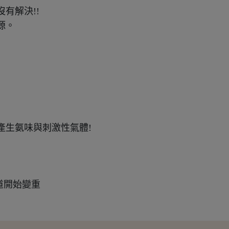
有解決!!
源。
道開始變重