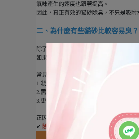
氣味產生的速度也跟著提高。
因此，真正有效的貓砂除臭，不只是吸附
二、為什麼有些貓砂比較容易臭？
除了細菌之外，貓砂本身的材質也會影響
如果貓砂只有吸水能力，卻無法控制細菌
常見情況有：
1.凝結後氣味悶在砂盆裡
2.需要依賴香精掩蓋味道
3.更換頻率增加
正因如此近年許多飼主開始重視
✔
除臭能力
✔
抑菌能力
✔
氣味穩定度，而