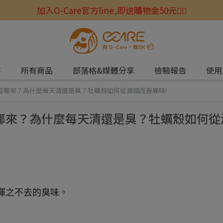
加入O-Care官方line,即送購物金50元☝🏻
事
所有商品
部落格&媒體分享
檢驗報告
使用
臭味從哪來？為什麼每天清還是臭？牡蠣殼如何從源頭改善異味!
味從哪來？為什麼每天清還是臭？牡蠣殼如何從
揮之不去的臭味。