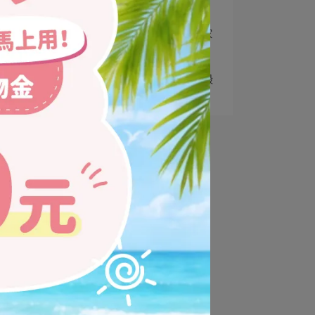
臭噴霧怎麼選⋯
4
【O-Care小學堂】多貓家
庭貓砂推薦怎⋯
5
【O-Care小學堂】牡蠣殼
豆腐砂vs礦⋯