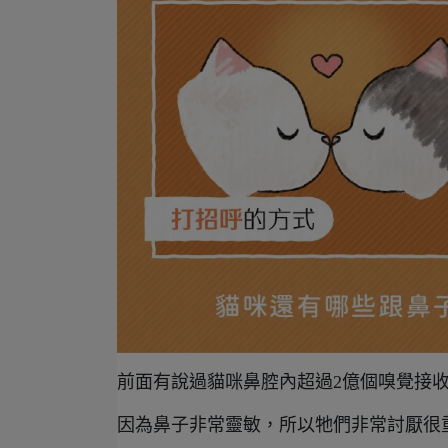
前面有說過貓咪鼻腔內超過2億個嗅覺接
因為鼻子非常靈敏，所以牠們非常討厭很