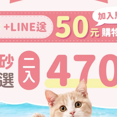
沒有胃口，有一部份的原因就是因為聞不到味道。
讓香味顯現，可能會有獲得意想不到的結果喔~
的味道來蒐集資訊，可以把它看作是貓咪間握手的方式。
不會有鼻子碰鼻子的情況喔!!
也不愛!
貓咪的不適，還有可能會導致嘔吐甚至死亡。
氣清新劑或芳香劑、樟腦丸...等。