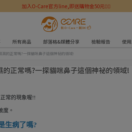
加入O-Care官方line,即送購物金50元☝🏻
事
所有商品
部落格&媒體分享
檢驗報告
使用
子濕濕的正常嗎?一探貓咪鼻子這個神祕的領域!
濕濕的正常嗎?一探貓咪鼻子這個神祕的領域!
正常的現象喔!!
敏度。
是生病了嗎?