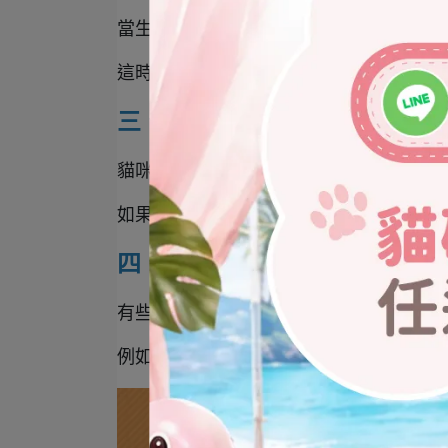
當生病導致嗅覺功能異常時，常常伴隨著
這時，可以試著增加食物的味道或是加熱
三、打招呼方式
貓咪鼻子碰鼻子的行為是透過互相聞對方
如果家裡是多貓家庭，不妨觀察貓咪之間會
四、貓咪不喜歡的味道，太濃的
有些味道千萬不要給貓咪聞，不僅會造成
例如: 柑橘類的味道、漂白水、辛辣味、空