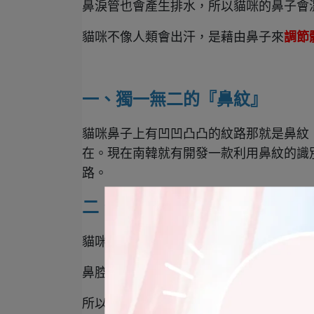
鼻淚管也會產生排水，所以貓咪的鼻子會
貓咪不像人類會出汗，是藉由鼻子來
調節
一、獨一無二的『鼻紋』
貓咪鼻子上有凹凹凸凸的紋路那就是鼻紋
在。
現在南韓就有開發一款利用鼻紋的識
路。
二、最重要的感覺器官
貓咪可以透過嗅覺細胞來察覺味道，可以分
鼻腔內更超過2億個嗅覺接收器，因為貓
所以嗅覺便擁有了能刺激食慾的作用。