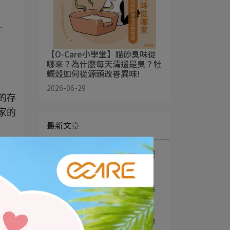
~
【O-Care小學堂】貓砂臭味從
哪來？為什麼每天清還是臭？牡
蠣殼如何從源頭改善異味!
2026-06-29
的存
家的
最新文章
1
【O-Care小學堂】為什麼
有些養貓家庭⋯
2
【O-Care小學堂】貓砂臭
味從哪來？為⋯
3
【O-Care小學堂】寵物除