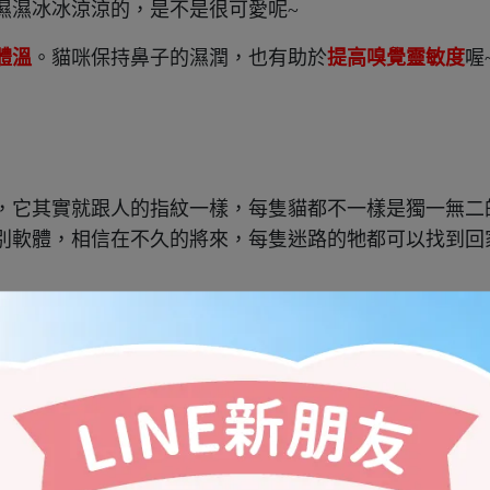
濕濕冰冰涼涼的，是不是很可愛呢~
體溫
。貓咪保持鼻子的濕潤，也有助於
提高嗅覺靈敏度
喔
，它其實就跟人的指紋一樣，每隻貓都不一樣是獨一無二
別軟體，相信在不久的將來，每隻迷路的牠都可以找到回
辨出遠在500公尺以外的微弱氣味。
咪的舌頭上並無過多的味蕾，