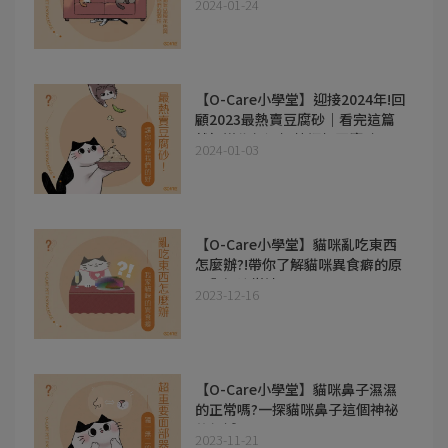
2024-01-24
【O-Care小學堂】迎接2024年!回
顧2023最熱賣豆腐砂｜看完這篇
就知道為何選擇牡蠣殼豆腐砂!
2024-01-03
【O-Care小學堂】貓咪亂吃東西
怎麼辦?!帶你了解貓咪異食癖的原
因與解決辦法!!
2023-12-16
【O-Care小學堂】貓咪鼻子濕濕
的正常嗎?一探貓咪鼻子這個神祕
的領域!
2023-11-21