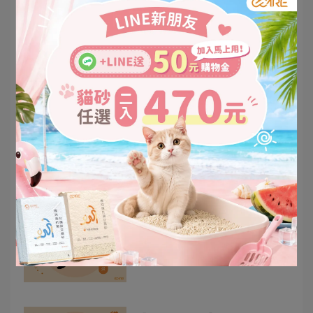
【O-Care小學堂】飼主必看!!全室
內貓也要驅蟲？!原來我誤會這麼
久！
2025-06-26
【O-Care小學堂】探索喵星人：
靈活優雅的天生獵手
2025-05-03
【O-Care小學堂】春夏換季🌿，
犬貓異位性皮膚炎高峰期！該如何
預防與處置？
2025-04-13