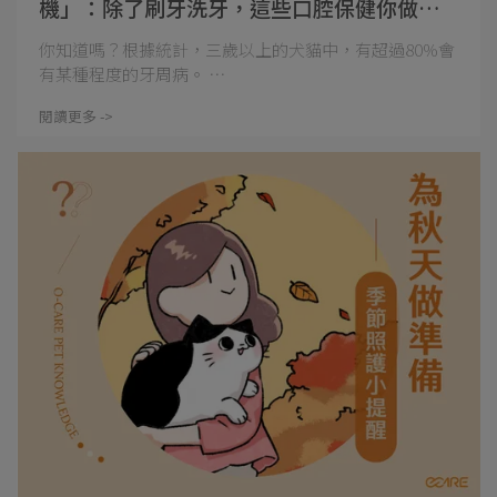
機」：除了刷牙洗牙，這些口腔保健你做對
了嗎？
你知道嗎？根據統計，三歲以上的犬貓中，有超過80%會
有某種程度的牙周病。 ⋯
閱讀更多 ->