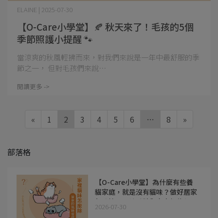
ELAINE | 2025-07-30
【O-Care小學堂】🍂 秋天來了！毛孩的5個
季節照護小提醒 🐾
當涼爽的秋風輕拂而來，對我們來說是一年中最舒服的季
節之一， 但對毛孩們來說⋯
閱讀更多 ->
«
1
2
3
4
5
6
…
8
»
部落格
【O-Care小學堂】為什麼有些養
貓家庭，就是沒有貓味？做好居家
氣味管理，讓毛孩與家人都住得更
2026-07-30
舒服!